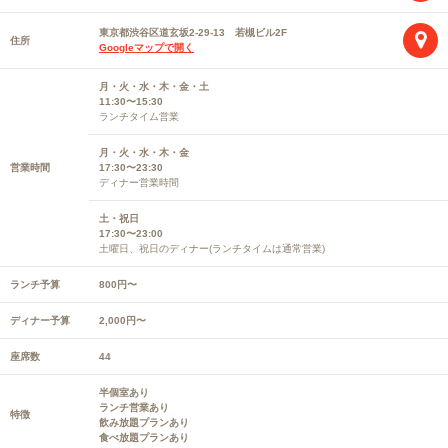
東京都渋谷区道玄坂2-29-13 若槻ビル2F
住所
Googleマップで開く
月・火・水・木・金・土
11:30〜15:30
ランチタイム営業
月・火・水・木・金
営業時間
17:30〜23:30
ディナー営業時間
土・祝日
17:30〜23:00
土曜日、祝日のディナー(ランチタイムは通常営業)
ランチ予算
800円〜
ディナー予算
2,000円〜
座席数
44
半個室あり
ランチ営業あり
特徴
飲み放題プランあり
食べ放題プランあり